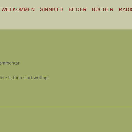
WILLKOMMEN
SINNBILD
BILDER
BÜCHER
RADI
Kommentar
te it, then start writing!